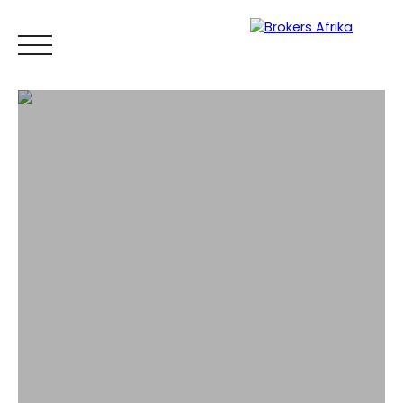
ACCUEIL
ACHETER
LOUER
VENDRE
ESTIMER
BLOG
Espace
Mes
ESTIMATI
propriétaire
favoris
ON