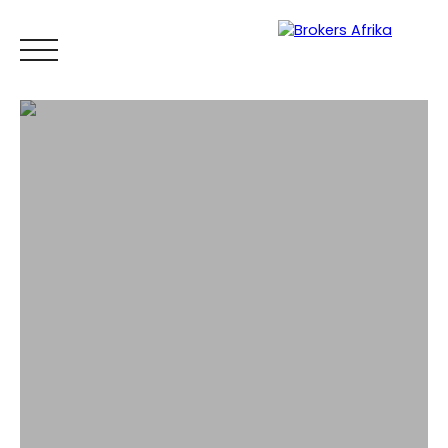
ACCUEIL
ACHETER
LOUER
VENDRE
ESTIMER
BLOG
Espace
Mes
ESTIMATI
propriétaire
favoris
ON