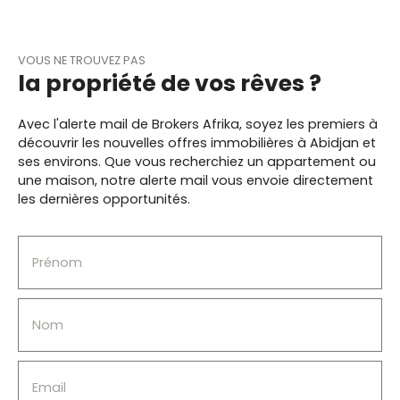
qualitéRésidence avec ascenseur🌿 Un atout
différenciant : la piscine La résidence dispose
d’une piscine, un vrai plus pour votre confort au
VOUS NE TROUVEZ PAS
quotidien et un argument fort en cas de location.
la propriété de vos rêves ?
📍 Un emplacement pratique À proximité
immédiate : commerces et
servicesrestaurantsaxes de circulation et
Avec l'alerte mail de Brokers Afrika, soyez les premiers à
transports🎯 Pourquoi ce bien est intéressant
découvrir les nouvelles offres immobilières à Abidjan et
Appartement neuf (aucun travaux à
ses environs. Que vous recherchiez un appartement ou
prévoir)Surface confortable pour un T2Bon
une maison, notre alerte mail vous envoie directement
potentiel locatifRésidence avec prestations
les dernières opportunités.
recherchée Intéressé(e) ? Contactez-nous dès
maintenant : 📞+225 0546860214 📧
brka@promotionimmo. com 🌐 www.
Prénom
brokersafrika. com Brokers Afrika – Votre Rêve,
Notre Mission © 2023 Brokers Afrika. Tous
droits réservés.
Nom
Email