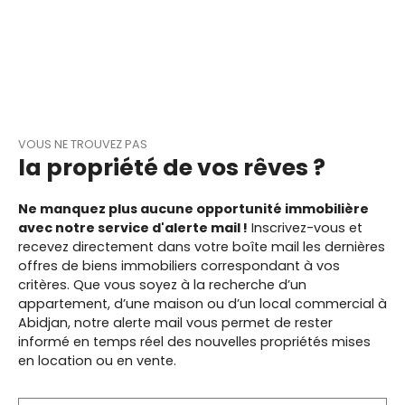
nt calme et
en constante
accessibleExcellent
évolution. Ce
levier
terrain est une
d’investissementCh
opportunité en or
ez Brokers Afrika,
pour ceux qui
nous croyons que
cherchent à
chaque terrain a
construire leur
une histoire à
VOUS NE TROUVEZ PAS
maison idéale sans
la propriété de vos rêves ?
raconter et un
compromis. Que
potentiel à révéler.
vous soyez un
Notre équipe
particulier en quête
Ne manquez plus aucune opportunité immobilière
d’experts,
de tranquillité, un
avec notre service d'alerte mail !
Inscrivez-vous et
passionnée et
investisseur avisé,
recevez directement dans votre boîte mail les dernières
expérimentée, est
ou un promoteur
offres de biens immobiliers correspondant à vos
là pour vous guider
immobilier, ce
critères. Que vous soyez à la recherche d’un
vers la meilleure
terrain saura
appartement, d’une maison ou d’un local commercial à
décision et vous
répondre à vos
Abidjan, notre alerte mail vous permet de rester
aider à concrétiser
attentes.
informé en temps réel des nouvelles propriétés mises
vos ambitions.
en location ou en vente.
Intéressé(e) ?
Contactez-nous