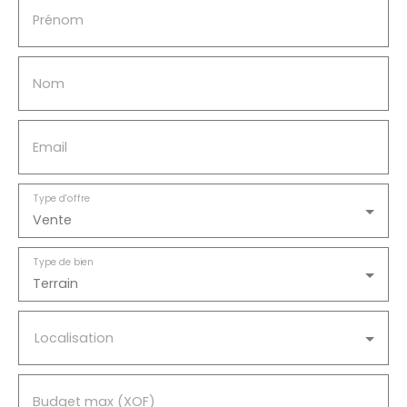
dès maintenant : 📞
Prénom
+225 0546860214 📧
brka@promotioni
mmo. com 🌐 www.
brokersafrika.
Nom
comBrokers Afrika
– Votre Rêve, Notre
Mission © 2023
Email
Brokers Afrika. Tous
droits réservés.
Type d'offre
Vente
Type de bien
Terrain
Localisation
Budget max (XOF)